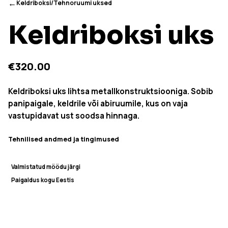
←
Keldriboksi/Tehnoruumi uksed
Keldriboksi uks
€320.00
Keldriboksi uks lihtsa metallkonstruktsiooniga. Sobib
panipaigale, keldrile või abiruumile, kus on vaja
vastupidavat ust soodsa hinnaga.
Tehnilised andmed ja tingimused
Valmistatud mõõdu järgi
Paigaldus kogu Eestis
Küsi pakkumist