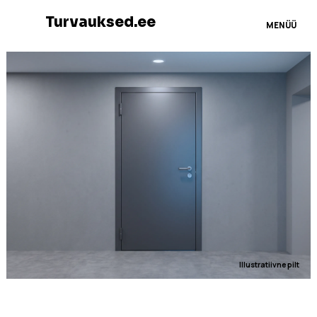
Turvauksed.ee
MENÜÜ
Illustratiivne pilt